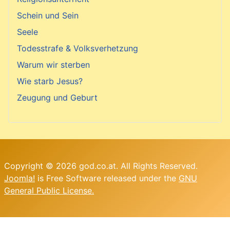
Schein und Sein
Seele
Todesstrafe & Volksverhetzung
Warum wir sterben
Wie starb Jesus?
Zeugung und Geburt
Copyright © 2026 god.co.at. All Rights Reserved.
Joomla!
is Free Software released under the
GNU
General Public License.